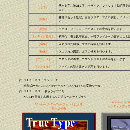
基本文字、追加文字、モザイク、ＤＲＣＳ（動的再定
［文字］
ます。
各種リセット処理、画面クリア、マクロ実行、イメー
［特殊］
す。
［定義］
マクロ、ＤＲＣＳ、テクスチャの定義を行います。
［エディタ指定］
初期化、表示比率変更、一時ファイルへの書き出しと
［編集］
入力された図形、文字の編集を行います。
［検索］
入力された図形、文字の検索を行います。
［ブロック］
コマンドの再生、コマンドリストの表示を行います。
［ファイル］
ファイルの読み書きと試写を行います。
(2) ＮＡＰＬＰＳ コンバータ
他形式(WMF,GIFなど)のデータからNAPLPSへの変換ツール
(3) ＮＡＰＬＰＳ 表示ライブラリ
NAPLPS画像を表示するＣ言語などのライブラリ
Windows 
Windows の TrueType フォントによる
マルティメディア
表示拡張例