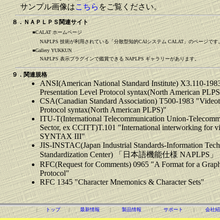
サンプル画像は
こちら
をご覧ください。
８．ＮＡＰＬＰＳ関連サイト
■CALAT ホームページ
NAPLPS 技術が利用されている「分散型知的CAIシステム CALAT」のページです
■Gallery YUKKUN
NAPLPS 表示プラグインで鑑賞できる NAPLPS ギャラリーがあります。
９．関連規格
ANSI(American National Standard Institute) X3.110-1983
Presentation Level Protocol syntax(North American PLPS
CSA(Canadian Standard Association) T500-1983 "Videotex
Protocol syntax(North American PLPS)"
ITU-T(International Telecommunication Union-Telecommu
Sector, ex CCITT)T.101 "International interworking for 
SYNTAX III"
JIS-INSTAC(Japan Industrial Standards-Information Tec
Standardization Center) 「日本語機能仕様 NAPLPS」
RFC(Request for Comments) 0965 "A Format for a Grap
Protocol"
RFC 1345 "Character Mnemonics & Character Sets"
|
トップ
|
最新情報
|
製品情報
|
サポート
|
会社紹