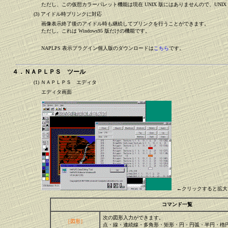
ただし、この仮想カラーパレット機能は現在 UNIX 版にはありませんので、UNIX 
(3) アイドル時ブリンクに対応
画像表示終了後のアイドル時も継続してブリンクを行うことができます。
ただし、これは Windows95 版だけの機能です。
NAPLPS 表示プラグイン個人版のダウンロードは
こちら
です。
４．ＮＡＰＬＰＳ ツール
(1) ＮＡＰＬＰＳ エディタ
エディタ画面
←クリックすると拡大
コマンド一覧
次の図形入力ができます。
［図形］
点・線・連続線・多角形・矩形・円・円弧・半円・楕