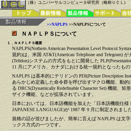
（株）ユニバーサルコンピュータ研究所（略称ＵＣＬ)
>>NAPLPS
>>NAPLPSについて
ＮＡＰＬＰＳについて
１．ＮＡＰＬＰＳ概要
NAPLPS(Nothern American Presentation Level Proto
規約)は、米国 AT&T(American Telephone and Tele
(Telidon)システムの方式をもとに開発した PLP(Presentation Lev
11 月にアメリカ、カナダにおける統一規約となったもの
NAPLPS は基本的にテリドンの PDI(Picture Description Ins
あらかじめ定義した命令群を呼び出すマクロ機能、動的
る DRCS(Dynamically Redefinable Character S
ザイク機能、などが拡張されています。
日本においては、日本語機能を加えた「日本語機能仕様 NAP
JAPANESE LANGUAGE)が 1987 年 9 月に制定されまし
規格の話が並びましたが、簡単に言えば NAPLPS は
ックス方式の一つです。