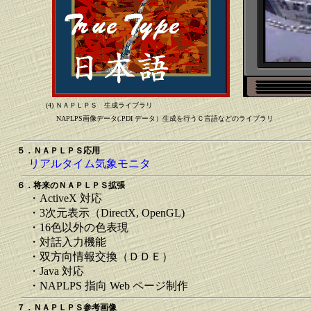
(4) ＮＡＰＬＰＳ 生成ライブラリ
NAPLPS画像データ(.PDI データ）生成を行うＣ言語などのライブラリ
５．ＮＡＰＬＰＳ応用
リアルタイム気象モニタ
６．将来のＮＡＰＬＰＳ拡張
・ActiveX 対応
・3次元表示（DirectX, OpenGL)
・16色以外の色表現
・対話入力機能
・双方向情報交換（ＤＤＥ）
・Java 対応
・NAPLPS 指向 Web ページ制作
７．ＮＡＰＬＰＳ参考画像