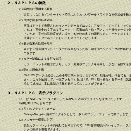
２．ＮＡＰＬＰＳの特徴
(1) 国際的に通用する規格
世界につながるインターネット時代にふさわしいワールドワイドな画像通信手段
(2) 良好な図形の転送効率
画像はドットで表現されたイメージデータではなく、アルファ・ジオメトリック(alpha 
これは、画像中の文字は文字コードで、図形は点・線・円といった幾何データで
そのため、実効転送速度が遅い場合でも比較的多くの図形を送ることができます
混雑するインターネットにおいてもメリットとなります。
(3) 表示端末の性能を活用
表示する端末側コンピュータでの描画を行うため、端末側コンピュータの性能に
できます。
(4) カラー制御による多彩な表現
カラーパレットの概念により、カラー変更やブリンクを活用し、少ない色数でも
(5) 動的な画像表示
NAPLPS データは受信した命令毎に表示を行いますので、転送が遅い場合でも
ます。これを応用して、一度アクセスするだけで、時々刻々変化するデータ（気象観
換して送れば、常に最新の情報を表示しておくことができます。
３．ＮＡＰＬＰＳ 表示プラグイン
UCL は NAPLPS データに対応した NAPLPS 表示プラグインを提供いたします。
特徴は以下のとおりです。
(1) 多くのプラットフォーム
NetscapeNavigator 用のプラグインとして、多くのプラットフォームで動作します
(2) フルカラー環境に対応
仮想カラーパレットを内蔵しておりますので、256 色環境以外のハイカラー・フ
ンクの効果を表現できます。