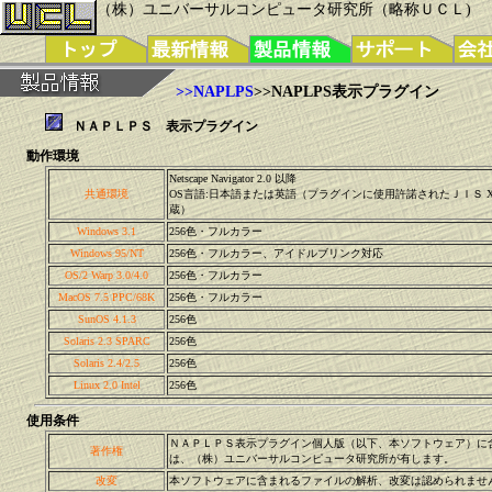
（株）ユニバーサルコンピュータ研究所（略称ＵＣＬ)
>>NAPLPS
>>NAPLPS表示プラグイン
ＮＡＰＬＰＳ 表示プラグイン
動作環境
Netscape Navigator 2.0 以降
共通環境
OS言語:日本語または英語（プラグインに使用許諾されたＪＩＳ X 
蔵）
Windows 3.1
256色・フルカラー
Windows 95/NT
256色・フルカラー、アイドルブリンク対応
OS/2 Warp 3.0/4.0
256色・フルカラー
MacOS 7.5 PPC/68K
256色・フルカラー
SunOS 4.1.3
256色
Solaris 2.3 SPARC
256色
Solaris 2.4/2.5
256色
Linux 2.0 Intel
256色
使用条件
ＮＡＰＬＰＳ表示プラグイン個人版（以下、本ソフトウェア）に
著作権
は、（株）ユニバーサルコンピュータ研究所が有します。
改変
本ソフトウェアに含まれるファイルの解析、改変は認められませ