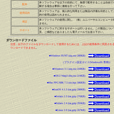
本ソフトウェアを以下の目的にて、無償で配布することは自由で
配布
載する場合は事前に連絡を行って下さい。
本ソフトウェアは、個人的な利用または製品の評価を目的として
使用目的
的の使用は認められません。
本ソフトウェアの使用に関し、（株）ユニバーサルコンピュータ
保証
ません。
本ソフトウェアに対するサポートは行いません。この製品につい
サポート
見、ご感想などありましたら電子メールでお送り下さい。
ダウンロードファイル
注意：以下のファイルをダウンロードして使用するためには、上記の使用条件に同意され
ウンロードできません
。
■Windows 95/NT (zip,exe 289KB)
（プラグイン設定ガイド(Windows95 専用)）
■Windows 3.1 (zip,exe 234KB)
■OS/2 Warp3 (lha,exe 224KB)
■Mac PPC/68K 7.5 (sit,hqx 586KB)
■SunOS 4.1.3 (tar,gzip 298KB)
■Solaris 2.3 (tar,gzip 276KB)
■Solaris 2.4 (tar,gzip 293KB)
■Linux 2.0 (tar,gzip 267KB)