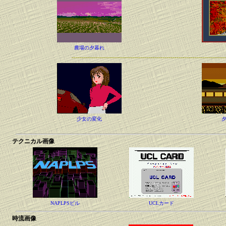
農場の夕暮れ
----------------------------------------------------------------------------
少女の変化
テクニカル画像
NAPLPSビル
UCLカード
時流画像