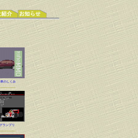
動車のしくみ
-------------
1グランプリ
-------------