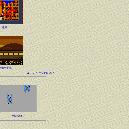
紅葉
-------------
夕焼け電車
▲このページのTOPへ
蝶の舞い