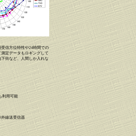
受信方位特性や24時間での
て測定データもロギングして
地下街など、人間しか入れな
も利用可能
赤外線送受信器