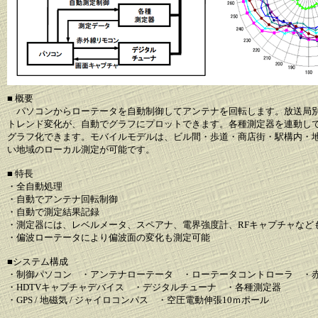
■ 概要
パソコンからローテータを自動制御してアンテナを回転します。放送局別
トレンド変化が、自動でグラフにプロットできます。各種測定器を連動し
グラフ化できます。モバイルモデルは、ビル間・歩道・商店街・駅構内・
い地域のローカル測定が可能です。
■ 特長
・全自動処理
・自動でアンテナ回転制御
・自動で測定結果記録
・測定器には、レベルメータ、スペアナ、電界強度計、RFキャプチャなど
・偏波ローテータにより偏波面の変化も測定可能
■システム構成
・制御パソコン ・アンテナローテータ ・ローテータコントローラ ・
・HDTVキャプチャデバイス ・デジタルチューナ ・各種測定器
・GPS / 地磁気 / ジャイロコンパス ・空圧電動伸張10ｍポール